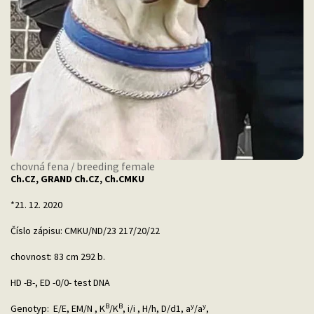
chovná fena / breeding female
Ch.CZ, GRAND Ch.CZ, Ch.CMKU
*21. 12. 2020
Číslo zápisu: CMKU/ND/23 217/20/22
chovnost: 83 cm 292 b.
HD -B-, ED -0/0- test DNA
B
B
y
y
Genotyp: E/E, EM/N , K
/K
, i/i , H/h, D/d1, a
/a
,